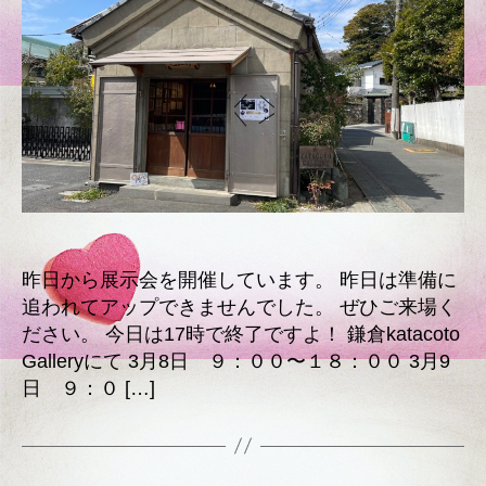
へ
の
昨日から展示会を開催しています。 昨日は準備に
追われてアップできませんでした。 ぜひご来場く
ださい。 今日は17時で終了ですよ！ 鎌倉katacoto
Galleryにて 3月8日 ９：００〜１８：００ 3月9
日 ９：０ […]