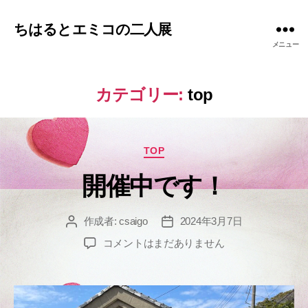
ちはるとエミコの二人展
メニュー
カテゴリー:
top
カ
TOP
テ
開催中です！
ゴ
リ
ー
作成者:
csaigo
2024年3月7日
投
投
稿
稿
開
コメントはまだありません
者
日
催
中
で
す！